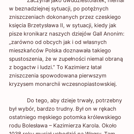
Zaczynał jako dwudziestolatek, niemal
w beznadziejnej sytuacji, po potężnych
zniszczeniach dokonanych przez czeskiego
księcia Brzetysława II, w sytuacji, kiedy jak
pisze kronikarz naszych dziejów Gall Anonim:
„zarówno od obcych jak i od własnych
mieszkańców Polska doznawała takiego
spustoszenia, że w zupełności niemal obraną
z bogactw i ludzi.” To Kazimierz łatał
zniszczenia spowodowana pierwszym
kryzysem monarchii wczesnopiastowskiej.
Do tego, aby dzieje trwały, potrzebny
był wybór, bardzo trudny. Był on w rękach
ostatniego męskiego potomka królewskiego
rodu Bolesława – Kazimierza Karola. Około
1038 roku musiał uchodzić na Węgry. Tam