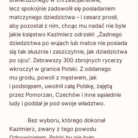
lecz spokojnie zadowolił się posiadaniem
matczynego dziedzictwa – i cesarz prosił,
aby pozostał z nim, chcąc mu nadać nie byle
jakie księstwo Kazimierz odrzekł: „Żadnego
dziedzictwa po wujach lub matce nie posiada
się tak słusznie i zaszczytnie, jak dziedzictwa
po ojcu”. Zebrawszy 300 zbrojnych rycerzy
wkroczył w granice Polski. Z oddanego
mu grodu, powoli z męstwem, jak
i podstępem, uwolnił całą Polskę, zajętą
przez Pomorzan, Czechów i inne sąsiednie
ludy i poddał je pod swoje władztwo.
Bez wyboru, którego dokonał
Kazimierz, zwany z tego powodu
Odnowicielem, Polski by nie było.