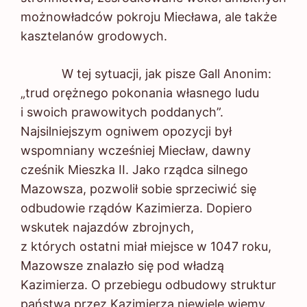
możnowładców pokroju Miecława, ale także
kasztelanów grodowych.
W tej sytuacji, jak pisze Gall Anonim:
„trud orężnego pokonania własnego ludu
i swoich prawowitych poddanych”.
Najsilniejszym ogniwem opozycji był
wspomniany wcześniej Miecław, dawny
cześnik Mieszka II. Jako rządca silnego
Mazowsza, pozwolił sobie sprzeciwić się
odbudowie rządów Kazimierza. Dopiero
wskutek najazdów zbrojnych,
z których ostatni miał miejsce w 1047 roku,
Mazowsze znalazło się pod władzą
Kazimierza. O przebiegu odbudowy struktur
państwa przez Kazimierza niewiele wiemy.