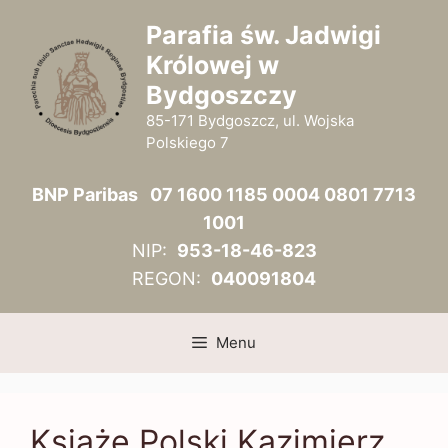
Przejdź
Parafia św. Jadwigi
do
Królowej w
treści
Bydgoszczy
85-171 Bydgoszcz, ul. Wojska
Polskiego 7
BNP Paribas 07 1600 1185 0004 0801 7713
1001
NIP:
953-18-46-823
REGON:
040091804
Menu
Książe Polski Kazimierz