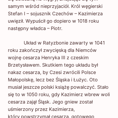
samym wśród nieprzyjaciół. Król węgierski
Stefan I – sojusznik Czechów – Kazimierza
uwięził. Wypuścił go dopiero w 1018 roku
następny władca – Piotr.
Układ w Ratyzbonie zawarty w 1041
roku zakończył zwycięską dla Niemców
wojnę cesarza Henryka III z czeskim
Brzetysławem. Skutkiem tego układu był
nakaz cesarza, by Czesi zwrócili Polsce
Małopolskę, lecz bez Śląska i Łużyc. Oto
musiał jeszcze polski książę powalczyć. Stało
się to w 1050 roku, gdy Kazimierz wbrew woli
cesarza zajął Śląsk. Jego gniew został
uśmierzony przez Kazimierza,
który powstrzymał cesarza, gotowego