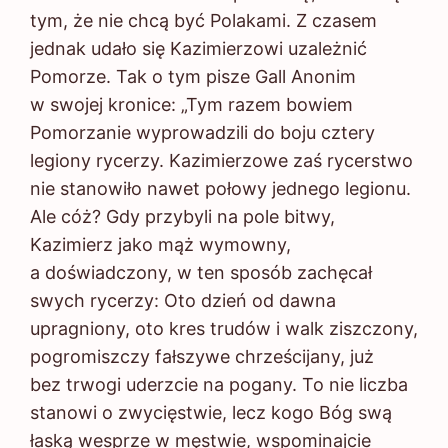
tym, że nie chcą być Polakami. Z czasem
jednak udało się Kazimierzowi uzależnić
Pomorze. Tak o tym pisze Gall Anonim
w swojej kronice: „Tym razem bowiem
Pomorzanie wyprowadzili do boju cztery
legiony rycerzy. Kazimierzowe zaś rycerstwo
nie stanowiło nawet połowy jednego legionu.
Ale cóż? Gdy przybyli na pole bitwy,
Kazimierz jako mąż wymowny,
a doświadczony, w ten sposób zachęcał
swych rycerzy: Oto dzień od dawna
upragniony, oto kres trudów i walk ziszczony,
pogromiszczy fałszywe chrześcijany, już
bez trwogi uderzcie na pogany. To nie liczba
stanowi o zwycięstwie, lecz kogo Bóg swą
łaską wesprze w męstwie, wspominajcie