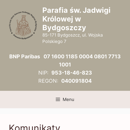
Przejdź
Parafia św. Jadwigi
do
Królowej w
treści
Bydgoszczy
85-171 Bydgoszcz, ul. Wojska
Polskiego 7
BNP Paribas 07 1600 1185 0004 0801 7713
1001
NIP:
953-18-46-823
REGON:
040091804
Menu
Komunikaty