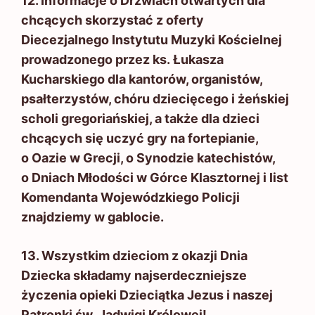
12. Informacje o Drzwiach otwartych dla
chcących skorzystać z oferty
Diecezjalnego Instytutu Muzyki Kościelnej
prowadzonego przez ks. Łukasza
Kucharskiego dla kantorów, organistów,
psałterzystów, chóru dziecięcego i żeńskiej
scholi gregoriańskiej, a także dla dzieci
chcących się uczyć gry na fortepianie,
o Oazie w Grecji, o Synodzie katechistów,
o Dniach Młodości w Górce Klasztornej i list
Komendanta Wojewódzkiego Policji
znajdziemy w gablocie.
13. Wszystkim dzieciom z okazji Dnia
Dziecka składamy najserdeczniejsze
życzenia opieki Dzieciątka Jezus i naszej
Patronki św. Jadwigi Królowej!