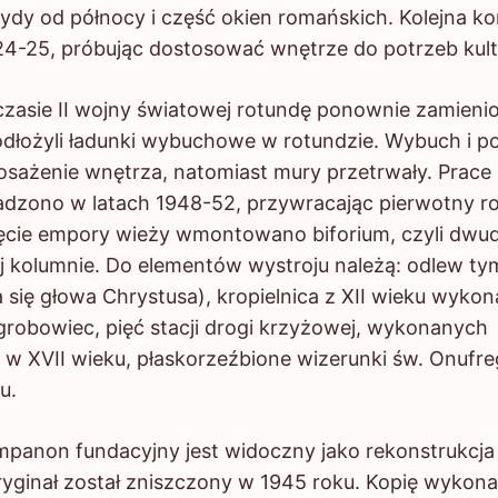
ydy od północy i część okien romańskich. Kolejna ko
924-25, próbując dostosować wnętrze do potrzeb kult
 II wojny światowej rotundę ponownie zamienion
dłożyli ładunki wybuchowe w rotundzie. Wybuch i po
posażenie wnętrza, natomiast mury przetrwały. Pra
dzono w latach 1948-52, przywracając pierwotny ro
cie empory wieży wmontowano biforium, czyli dwudz
j kolumnie. Do elementów wystroju należą: odlew ty
się głowa Chrystusa), kropielnica z XII wieku wykona
grobowiec, pięć stacji drogi krzyżowej, wykonanych
w XVII wieku, płaskorzeźbione wizerunki św. Onufrego
u.
 fundacyjny jest widoczny jako rekonstrukcja t
ryginał został zniszczony w 1945 roku. Kopię wyko