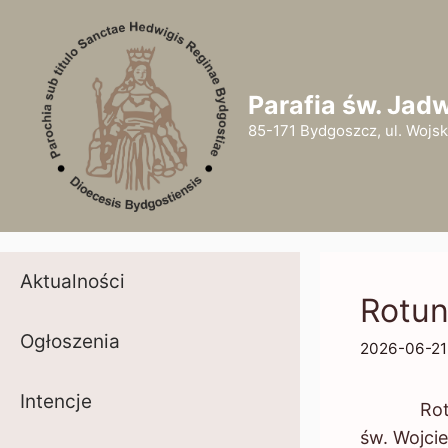
Przejdź
do
treści
Parafia św. Jad
85-171 Bydgoszcz, ul. Wojsk
Aktualności
Rotun
Ogłoszenia
2026-06-21
Intencje
Rotunda ś
św. Wojcie