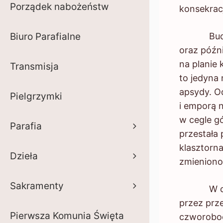
Porządek nabożeństw
konsekracj
Budowla 
Biuro Parafialne
oraz późn
na planie
Transmisja
to jedyna
apsydy. O
Pielgrzymki
i emporą 
w cegle g
Parafia
przestała 
klasztorna
Dzieła
zmieniono
Sakramenty
W czasie
przez prz
Pierwsza Komunia Święta
czworoboc