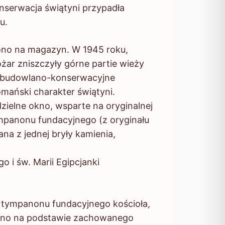
nserwacja świątyni przypadła
u.
o na magazyn. W 1945 roku,
żar zniszczyły górne partie wieży
ce budowlano-konserwacyjne
mański charakter świątyni.
ielne okno, wsparte na oryginalnej
mpanonu fundacyjnego (z oryginału
na z jednej bryły kamienia,
 i św. Marii Egipcjanki
ympanonu fundacyjnego kościoła,
nano na podstawie zachowanego