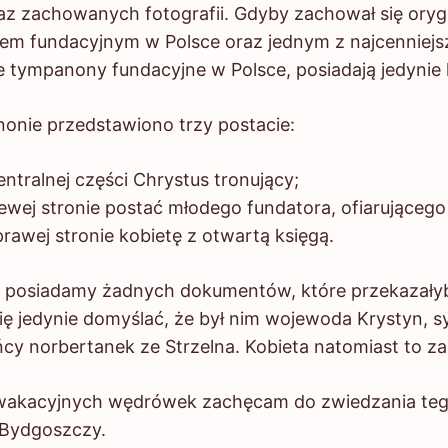
az zachowanych fotografii. Gdyby zachował się orygi
m fundacyjnym w Polsce oraz jednym z najcenniejs
tympanony fundacyjne w Polsce, posiadają jedynie ko
onie przedstawiono trzy postacie:
entralnej części Chrystus tronujący;
lewej stronie postać młodego fundatora, ofiarująceg
prawej stronie kobietę z otwartą księgą.
adamy żadnych dokumentów, które przekazałyby
ę jedynie domyślać, że był nim wojewoda Krystyn, s
cy norbertanek ze Strzelna. Kobieta natomiast to z
wakacyjnych wędrówek zachęcam do zwiedzania teg
 Bydgoszczy.