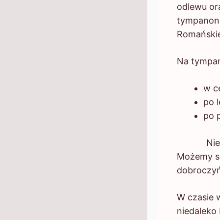
odlewu or
tympanone
Romańskie 
Na tympan
w c
po 
po 
Nie posi
Możemy si
dobroczyń
W czasie 
niedaleko