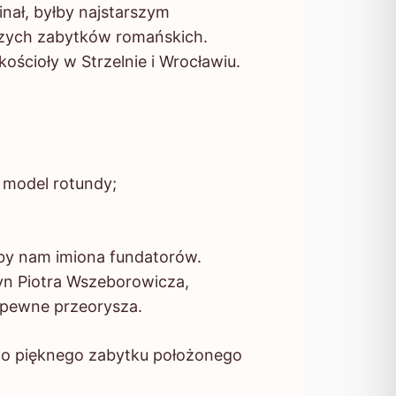
nał, byłby najstarszym
zych zabytków romańskich.
ścioły w Strzelnie i Wrocławiu.
o model rotundy;
 nam imiona fundatorów.
yn Piotra Wszeborowicza,
apewne przeorysza.
o pięknego zabytku położonego