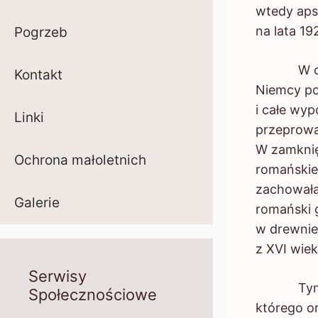
wtedy aps
na lata 1
Pogrzeb
W czasie
Kontakt
Niemcy po
i całe wy
Linki
przeprowa
W zamknię
Ochrona małoletnich
romańskie
zachowała 
Galerie
romański 
w drewnie 
z XVI wiek
Serwisy
Tympanon
Społecznościowe
którego o