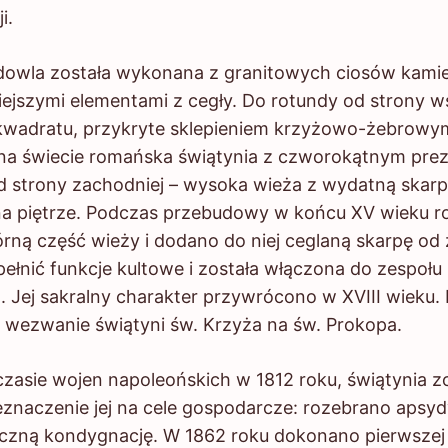
i.
została wykonana z granitowych ciosów kamien
iejszymi elementami z cegły. Do rotundy od strony w
 kwadratu, przykryte sklepieniem krzyżowo-żebrowym.
 na świecie romańska świątynia z czworokątnym prezb
d strony zachodniej – wysoka wieża z wydatną skarp
na piętrze. Podczas przebudowy w końcu XV wieku
órną część wieży i dodano do niej ceglaną skarpę o
pełnić funkcje kultowe i została włączona do zespołu
. Jej sakralny charakter przywrócono w XVIII wieku.
 wezwanie świątyni św. Krzyża na św. Prokopa.
 wojen napoleońskich w 1812 roku, świątynia zo
eznaczenie jej na cele gospodarcze: rozebrano apsy
zną kondygnację. W 1862 roku dokonano pierwszej 