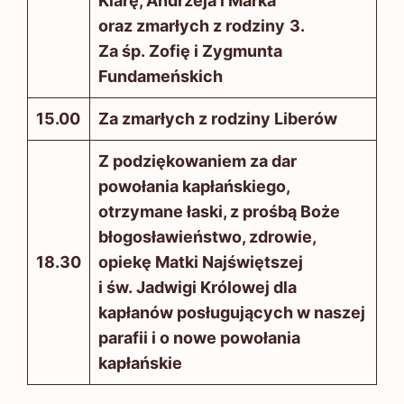
Klarę, Andrzeja i Marka
oraz zmarłych z rodziny
3.
Za śp. Zofię i Zygmunta
Fundameńskich
15.00
Za zmarłych z rodziny Liberów
Z podziękowaniem za dar
powołania kapłańskiego,
otrzymane łaski, z prośbą Boże
błogosławieństwo, zdrowie,
18.30
opiekę Matki Najświętszej
i św. Jadwigi Królowej dla
kapłanów posługujących w naszej
parafii i o nowe powołania
kapłańskie