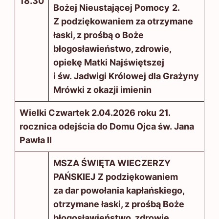
18.30
Bożej Nieustającej Pomocy
2.
Z podziękowaniem za otrzymane
łaski, z prośbą o Boże
błogosławieństwo, zdrowie,
opiekę Matki Najświętszej
i św. Jadwigi Królowej dla Grażyny
Mrówki z okazji imienin
Wielki Czwartek 2.04.2026 roku
21.
rocznica odejścia do Domu Ojca św. Jana
Pawła II
MSZA ŚWIĘTA WIECZERZY
PAŃSKIEJ
Z podziękowaniem
za dar powołania kapłańskiego,
otrzymane łaski, z prośbą Boże
błogosławieństwo, zdrowie,