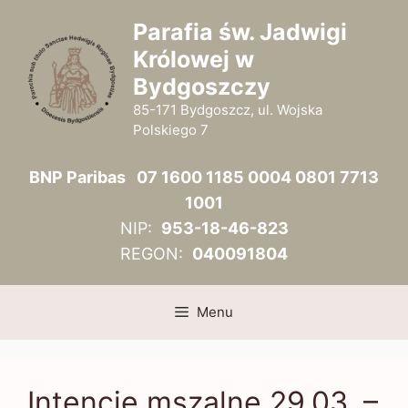
Przejdź
Parafia św. Jadwigi
do
Królowej w
treści
Bydgoszczy
85-171 Bydgoszcz, ul. Wojska
Polskiego 7
BNP Paribas 07 1600 1185 0004 0801 7713
1001
NIP:
953-18-46-823
REGON:
040091804
Menu
Intencje mszalne 29.03. –