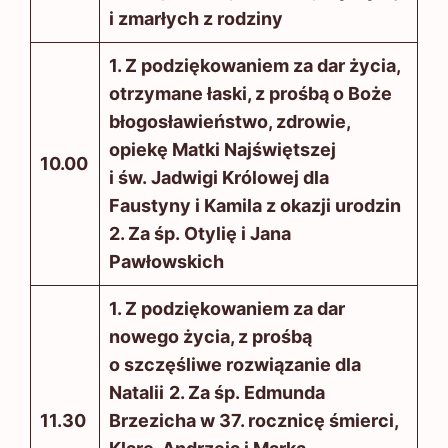
i zmarłych z rodziny
1. Z podziękowaniem za dar życia,
otrzymane łaski, z prośbą o Boże
błogosławieństwo, zdrowie,
opiekę Matki Najświętszej
10.00
i św. Jadwigi Królowej dla
Faustyny i Kamila z okazji urodzin
2. Za śp. Otylię i Jana
Pawłowskich
1. Z podziękowaniem za dar
nowego życia, z prośbą
o szczęśliwe rozwiązanie dla
Natalii
2. Za śp. Edmunda
11.30
Brzezicha w 37. rocznicę śmierci,