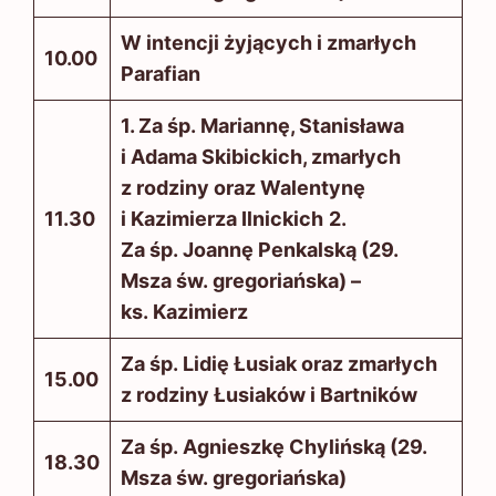
W intencji żyjących i zmarłych
10.00
Parafian
1. Za śp. Mariannę, Stanisława
i Adama Skibickich, zmarłych
z rodziny oraz Walentynę
11.30
i Kazimierza Ilnickich
2.
Za śp. Joannę Penkalską (29.
Msza św. gregoriańska) –
ks. Kazimierz
Za śp. Lidię Łusiak oraz zmarłych
15.00
z rodziny Łusiaków i Bartników
Za śp. Agnieszkę Chylińską (29.
18.30
Msza św. gregoriańska)