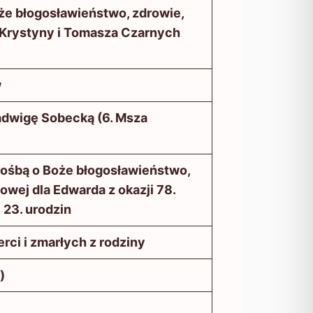
że błogosławieństwo, zdrowie,
a Krystyny i Tomasza Czarnych
w
Jadwigę Sobecką (6. Msza
prośbą o Boże błogosławieństwo,
lowej dla Edwarda z okazji 78.
i 23. urodzin
rci i zmarłych z rodziny
)