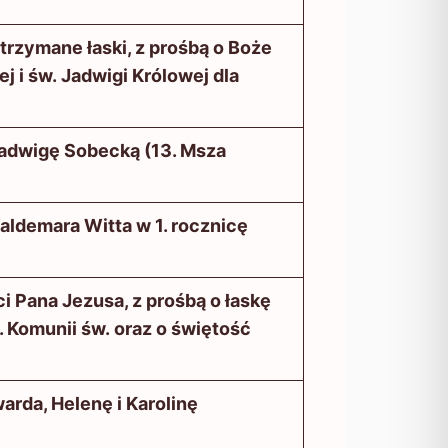
rzymane łaski, z prośbą o Boże
j i św. Jadwigi Królowej dla
 Jadwigę Sobecką (13. Msza
Waldemara Witta w 1. rocznicę
 Pana Jezusa, z prośbą o łaskę
1. Komunii św. oraz o świętość
arda, Helenę i Karolinę