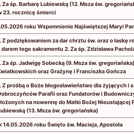
. Za śp. Barbarę Lubiewską (12. Msza św. gregoriańs
 23. rocznicę śmierci
.05.2026 roku
Wspomnienie Najświętszej Maryi Pan
. Z podziękowaniem za dar chrztu św. oraz o łaskę 
z darem tego sakramentu
2. Za śp. Zdzisława Pachol
. Za śp. Jadwigę Sobecką (9. Msza św. gregoriańska
Kwiatkowskich oraz Grażynę i Franciszka Gończa
. Z prośbą o Boże błogosławieństwo dla żyjących i
Dobroczyńców Parafii oraz Fundatorów i Budowniczy
złożonych na nowennę do Matki Bożej Nieustającej
Lubiewską (13. Msza św. gregoriańska)
 14.05.2026 roku
Święto św. Macieja, Apostoła