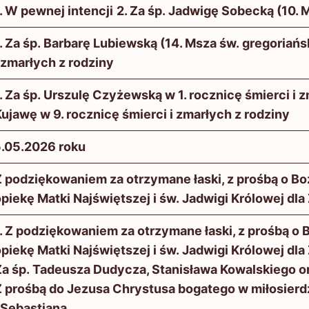
. W pewnej intencji
2. Za śp. Jadwigę Sobecką (10. 
. Za śp. Barbarę Lubiewską (14. Msza św. gregoriańs
 zmarłych z rodziny
. Za śp. Urszulę Czyżewską w 1. rocznicę śmierci i 
ujawę w 9. rocznicę śmierci i zmarłych z rodziny
5.05.2026 roku
Z podziękowaniem za otrzymane łaski, z prośbą o Bo
piekę Matki Najświętszej i św. Jadwigi Królowej dla Z
. Z podziękowaniem za otrzymane łaski, z prośbą o
piekę Matki Najświętszej i św. Jadwigi Królowej dla 
a śp. Tadeusza Dudycza, Stanisława Kowalskiego or
Z prośbą do Jezusa Chrystusa bogatego w miłosierdz
 Sebastiana