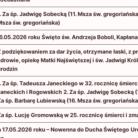
. Za śp. Jadwigę Sobecką (11. Msza św. gregoriańska
Msza św. gregoriańska)
6.05.2026 roku
Święto św. Andrzeja Boboli, Kapłana
 podziękowaniem za dar życia, otrzymane łaski, z 
drowie, opiekę Matki Najświętszej i św. Jadwigi Król
urodzin
. Za śp. Tadeusza Janeckiego w 32. rocznicę śmier
Janeckich i Rogowskich
2. Za śp. Jadwigę Sobecką (
a śp. Barbarę Lubiewską (16. Msza św. gregoriańska
a śp. Łucję Gromowską w 25. rocznicę śmierci i zma
a 17.05.2026 roku – Nowenna do Ducha Świętego
Ur