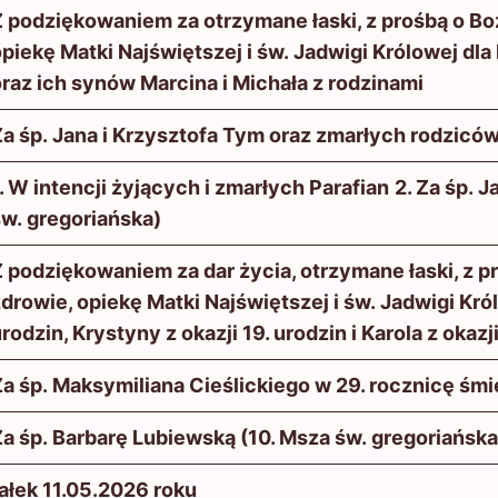
Z podziękowaniem za otrzymane łaski, z prośbą o Bo
piekę Matki Najświętszej i św. Jadwigi Królowej dl
raz ich synów Marcina i Michała z rodzinami
a śp. Jana i Krzysztofa Tym oraz zmarłych rodzicó
. W intencji żyjących i zmarłych Parafian
2. Za śp. 
św. gregoriańska)
 podziękowaniem za dar życia, otrzymane łaski, z 
drowie, opiekę Matki Najświętszej i św. Jadwigi Kró
rodzin, Krystyny z okazji 19. urodzin i Karola z okazj
a śp. Maksymiliana Cieślickiego w 29. rocznicę śmie
a śp. Barbarę Lubiewską (10. Msza św. gregoriańska
ałek 11.05.2026 roku