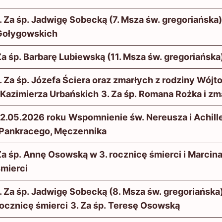
. Za śp. Jadwigę Sobecką (7. Msza św. gregoriańska)
Gołygowskich
a śp. Barbarę Lubiewską (11. Msza św. gregoriańska
. Za śp. Józefa Ściera oraz zmarłych z rodziny Wójto
i Kazimierza Urbańskich
3. Za śp. Romana Rożka i zm
2.05.2026 roku
Wspomnienie św. Nereusza i Achil
 Pankracego, Męczennika
a śp. Annę Osowską w 3. rocznicę śmierci i Marcin
śmierci
. Za śp. Jadwigę Sobecką (8. Msza św. gregoriańska
rocznicę śmierci
3. Za śp. Teresę Osowską