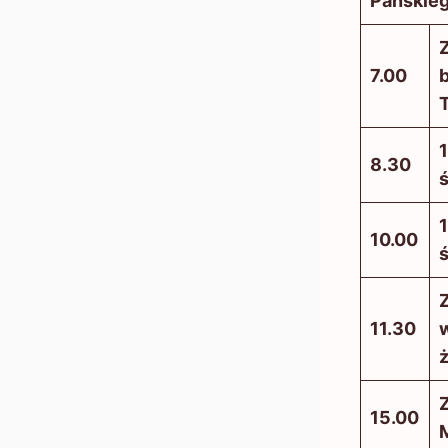
Pańskie
7.00
b
T
1
8.30
1
10.00
11.30
w
ż
Z
15.00