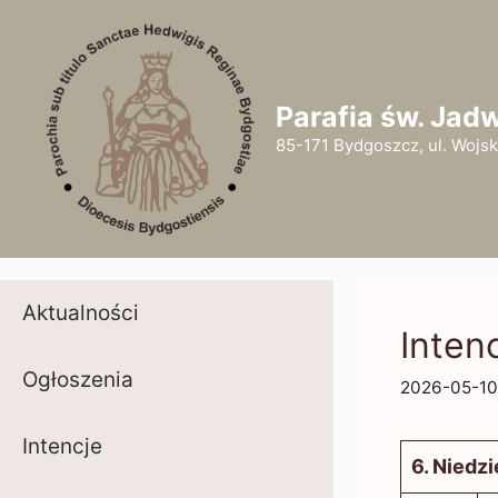
Przejdź
do
treści
Parafia św. Jad
85-171 Bydgoszcz, ul. Wojsk
Aktualności
Inten
Ogłoszenia
2026-05-10
Intencje
6. Niedz