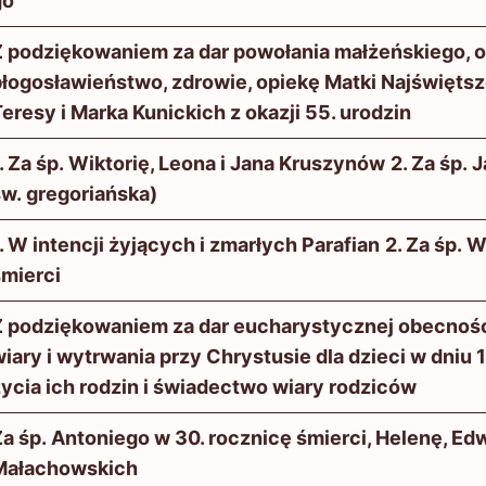
go
Z podziękowaniem za dar powołania małżeńskiego, ot
łogosławieństwo, zdrowie, opiekę Matki Najświętsze
eresy i Marka Kunickich z okazji 55. urodzin
. Za śp. Wiktorię, Leona i Jana Kruszynów
2. Za śp.
św. gregoriańska)
. W intencji żyjących i zmarłych Parafian
2. Za śp. 
śmierci
Z podziękowaniem za dar eucharystycznej obecności
iary i wytrwania przy Chrystusie dla dzieci w dniu 
ycia ich rodzin i świadectwo wiary rodziców
a śp. Antoniego w 30. rocznicę śmierci, Helenę, Edw
Małachowskich