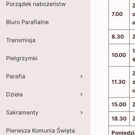
Porządek nabożeństw
7.00
o
Biuro Parafialne
o
8.30
Z
Transmisja
1
10.00
Pielgrzymki
Z
Parafia
11.30
z
u
Dzieła
15.00
Z
Sakramenty
18.30
Z
Pierwsza Komunia Święta
Poniedzi